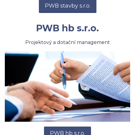
PWB stavby s.r.o.
PWB hb s.r.o.
Projektový a dotační management
PWB hb s.r.o.